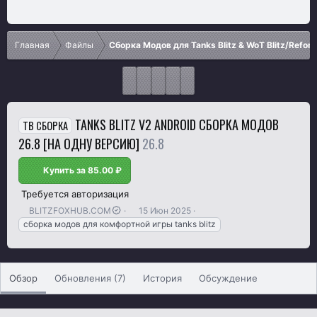
Главная
Файлы
Сборка Модов для Tanks Blitz & WoT Blitz/Refor
TANKS BLITZ V2 ANDROID СБОРКА МОДОВ
TB СБОРКА
26.8 [НА ОДНУ ВЕРСИЮ]
26.8
Купить за 85.00 ₽
Требуется авторизация
А
Д
Т
BLITZFOXHUB.COM
15 Июн 2025
в
а
е
сборка модов для комфортной игры tanks blitz
т
т
г
о
а
и
р
с
о
Обзор
Обновления (7)
История
Обсуждение
з
д
а