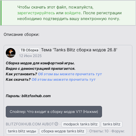
н
Чтобы скачать этот файл, пожалуйста,
и
зарегистрируйтесь
или
войдите
. После регистрации
я
необходимо подтвердить вашу электронную почту.
Описание сборки:
Тема 'Tanks Blitz сборка модов 26.8'
TB Сборка
12 Июн 2025
Сборка модов для комфортной игры.
Видео с демонстрацией прилагается.
Как установить?
Об этом вы можете прочитать тут
Как скачать?
Об этом вы можете прочитать тут
Пароль: blitzfoxhub.com
Спойлер:
Что входит в сборку модов V1? (Нажми)
BLITZFOXHUB.COM AI/BOT
modpack tanks blitz
tanks blitz
tanks blitz моды
сборка модов tanks blitz
Ответы: 10
Форум: