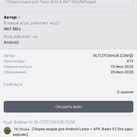
Сборка модов для Tanks Blitz & WoT Blitz/Reforged
Автор: -
В какой игре работает мод?
WoT Blitz
Мод работает на
Android
Автор
BLITZFOXHUB.COM
Просмотры
475
Первый выпуск
15 Июн 2025
Обновление
29 Июл 2026
Рейтинги
0
0 оценок
.
0
0
Обсудить файл
з
в
ё
з
Ещё Файлы от BLITZFOXHUB.COM
д
Сборка модов для Android Lesta + APK Файл V2 [На одну
TB Сборка
версию]