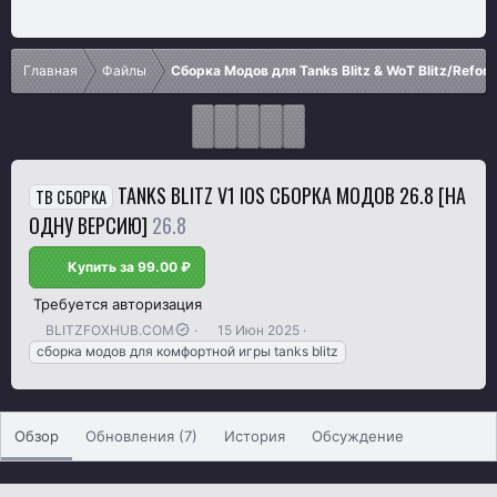
Главная
Файлы
Сборка Модов для Tanks Blitz & WoT Blitz/Refor
TANKS BLITZ V1 IOS СБОРКА МОДОВ 26.8 [НА
TB СБОРКА
ОДНУ ВЕРСИЮ]
26.8
Купить за 99.00 ₽
Требуется авторизация
А
Д
Т
BLITZFOXHUB.COM
15 Июн 2025
в
а
е
сборка модов для комфортной игры tanks blitz
т
т
г
о
а
и
р
с
о
Обзор
Обновления (7)
История
Обсуждение
з
д
а