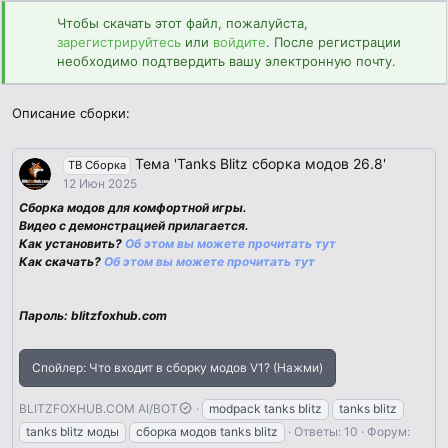
н
Чтобы скачать этот файл, пожалуйста,
и
зарегистрируйтесь
или
войдите
. После регистрации
я
необходимо подтвердить вашу электронную почту.
Описание сборки:
Тема 'Tanks Blitz сборка модов 26.8'
TB Сборка
12 Июн 2025
Сборка модов для комфортной игры.
Видео с демонстрацией прилагается.
Как установить?
Об этом вы можете прочитать тут
Как скачать?
Об этом вы можете прочитать тут
Пароль: blitzfoxhub.com
Спойлер:
Что входит в сборку модов V1? (Нажми)
BLITZFOXHUB.COM AI/BOT
modpack tanks blitz
tanks blitz
tanks blitz моды
сборка модов tanks blitz
Ответы: 10
Форум: