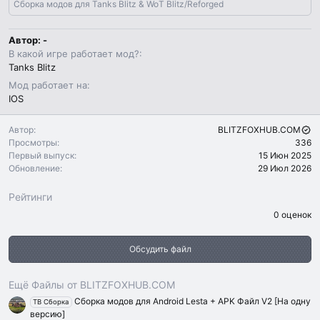
Сборка модов для Tanks Blitz & WoT Blitz/Reforged
Автор: -
В какой игре работает мод?
Tanks Blitz
Мод работает на
IOS
Автор
BLITZFOXHUB.COM
Просмотры
336
Первый выпуск
15 Июн 2025
Обновление
29 Июл 2026
Рейтинги
0
0 оценок
.
0
0
Обсудить файл
з
в
ё
з
Ещё Файлы от BLITZFOXHUB.COM
д
Сборка модов для Android Lesta + APK Файл V2 [На одну
TB Сборка
версию]