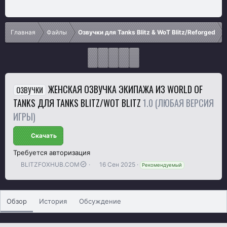
Главная
Файлы
Озвучки для Tanks Blitz & WoT Blitz/Reforged
ЖЕНСКАЯ ОЗВУЧКА ЭКИПАЖА ИЗ WORLD OF
ОЗВУЧКИ
TANKS ДЛЯ TANKS BLITZ/WOT BLITZ
1.0 (ЛЮБАЯ ВЕРСИЯ
ИГРЫ)
Скачать
Требуется авторизация
А
Д
BLITZFOXHUB.COM
16 Сен 2025
Рекомендуемый
в
а
т
т
о
а
р
с
Обзор
История
Обсуждение
о
з