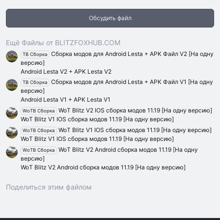
0
0
Обсудить файл
з
в
ё
з
Ещё Файлы от BLITZFOXHUB.COM
д
Сборка модов для Android Lesta + APK Файл V2 [На одну
TB Сборка
версию]
Android Lesta V2 + APK Lesta V2
Сборка модов для Android Lesta + APK Файл V1 [На одну
TB Сборка
версию]
Android Lesta V1 + APK Lesta V1
WoT Blitz V2 IOS сборка модов 11.19 [На одну версию]
WoTB Сборка
WoT Blitz V1 IOS сборка модов 11.19 [На одну версию]
WoT Blitz V1 IOS сборка модов 11.19 [На одну версию]
WoTB Сборка
WoT Blitz V1 IOS сборка модов 11.19 [На одну версию]
WoT Blitz V2 Android сборка модов 11.19 [На одну
WoTB Сборка
версию]
WoT Blitz V2 Android сборка модов 11.19 [На одну версию]
Поделиться этим файлом
Vk
Ok
Telegram
Viber
Google
Yahoo