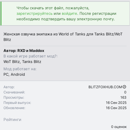
д
а
Чтобы скачать этот файл, пожалуйста,
н
зарегистрируйтесь
или
войдите
. После регистрации
и
необходимо подтвердить вашу электронную почту.
я
Женская озвучка экипажа из World of Tanks для Tanks Blitz/WoT
Blitz
Автор: RXD и Maddox
В какой игре работает мод?
WoT Blitz
Tanks Blitz
Мод работает на
PC
Android
Автор
BLITZFOXHUB.COM
Скачиваний
0
Просмотры
163
Первый выпуск
16 Сен 2025
Обновление
16 Сен 2025
Рейтинги
0
0 оценок
.