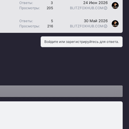
п
24 Июн 2026
Ответы
3
л
Просмотры
205
BLITZFOXHUB.COM
е
н
30 Май 2026
Ответы
5
о
Просмотры
216
BLITZFOXHUB.COM
Войдите или зарегистрируйтесь для ответа.