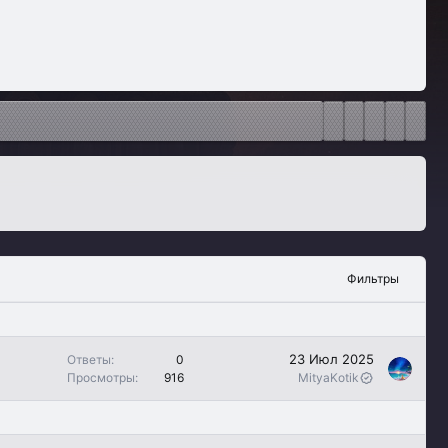
Фильтры
З
23 Июл 2025
Ответы
0
а
Просмотры
916
MityaKotik
к
р
е