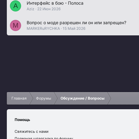
Интерфейс в бою - Полоса
A
Aziz
22 Июн 2026
Вопрос о моде разрешен ли он или запрещен?
M
MARKERuRYCHKA
15 Май 2026
Главная
Форумы
Обсуждение / Вопросы
Помощь
Свяжитесь с нами
Полезная шпаргалка по форуму